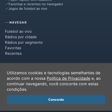
Favoritas e recentes no navegador
Jogos de futebol ao vivo
NAVEGAR
Futebol ao vivo
Rádios por cidade
Rádios por segmento
Favoritas
Recentes
INSTITUCIONAL
Utilizamos cookies e tecnologias semelhantes de
Termos de Uso
acordo com a nossa
Política de Privacidade
e, ao
Política de Privacidade
continuar navegando, você concorda com estas
Ferramentas
condições.
Contato
Concordo