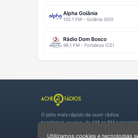
Alpha Goiânia
102.1 FM - Goiânia (GO)
Rádio Dom Bosco
96.1 FM - Fortaleza (CE)
O jeito mais rápido de ouvir rádios
brasileiras ao vivo, do AM ao FM passando
por web rádios e jogos de futebol em tem
Utilizamos cookies e tecnologias
real.