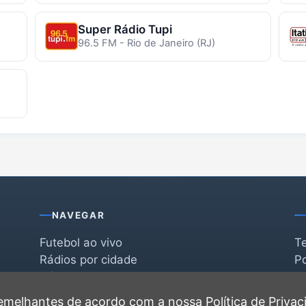
Super Rádio Tupi
96.5 FM - Rio de Janeiro (RJ)
NAVEGAR
Futebol ao vivo
T
Rádios por cidade
Po
Rádios por segmento
F
po
Favoritas
C
 semelhantes de acordo com a nossa
Política de Priva