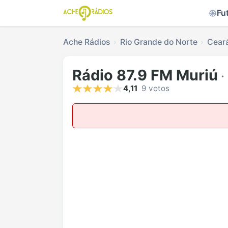
Fu
Ache Rádios
Rio Grande do Norte
Cear
Rádio 87.9 FM Muriú
·
4,11
9 votos