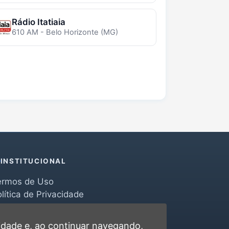
Rádio Itatiaia
610 AM - Belo Horizonte (MG)
INSTITUCIONAL
ermos de Uso
lítica de Privacidade
erramentas
ontato
cidade
e, ao continuar navegando,