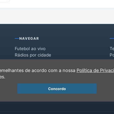
NAVEGAR
Futebol ao vivo
T
Rádios por cidade
Po
Rádios por segmento
F
po
Favoritas
C
 semelhantes de acordo com a nossa
Política de Priva
Recentes
es.
Concordo