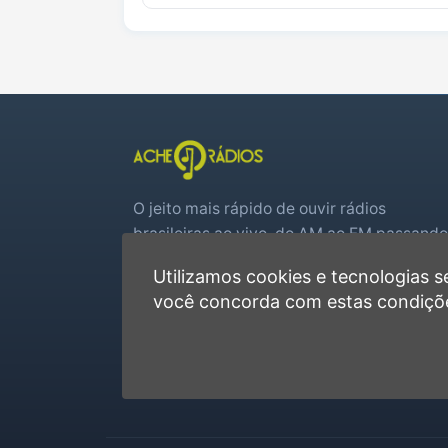
O jeito mais rápido de ouvir rádios
brasileiras ao vivo, do AM ao FM passando
por web rádios e jogos de futebol em tem
Utilizamos cookies e tecnologias
real.
você concorda com estas condiçõ
Player rápido, sem cadastro
Favoritas e recentes no navegador
Jogos de futebol ao vivo