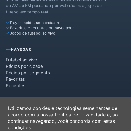
do AM ao FM passando por web rádios e jogos de
futebol em tempo real.
Player rápido, sem cadastro
Favoritas e recentes no navegador
Jogos de futebol ao vivo
NAVEGAR
Futebol ao vivo
Rádios por cidade
Rádios por segmento
Favoritas
Recentes
INSTITUCIONAL
Utilizamos cookies e tecnologias semelhantes de
Termos de Uso
acordo com a nossa
Política de Privacidade
e, ao
Política de Privacidade
continuar navegando, você concorda com estas
Ferramentas
condições.