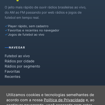
O jeito mais rápido de ouvir rádios brasileiras ao vivo,
do AM ao FM passando por web rádios e jogos de
futebol em tempo real.
Player rápido, sem cadastro
Favoritas e recentes no navegador
Jogos de futebol ao vivo
NAVEGAR
Futebol ao vivo
Rádios por cidade
Rádios por segmento
Favoritas
Recentes
INSTITUCIONAL
Utilizamos cookies e tecnologias semelhantes de
Termos de Uso
acordo com a nossa
Política de Privacidade
e, ao
Política de Privacidade
continuar navegando, você concorda com estas