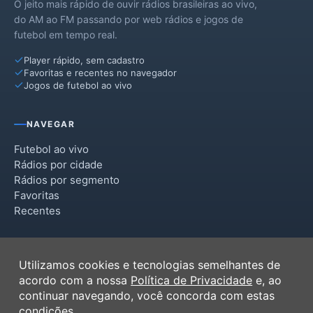
O jeito mais rápido de ouvir rádios brasileiras ao vivo,
do AM ao FM passando por web rádios e jogos de
futebol em tempo real.
Player rápido, sem cadastro
Favoritas e recentes no navegador
Jogos de futebol ao vivo
NAVEGAR
Futebol ao vivo
Rádios por cidade
Rádios por segmento
Favoritas
Recentes
INSTITUCIONAL
Utilizamos cookies e tecnologias semelhantes de
Termos de Uso
acordo com a nossa
Política de Privacidade
e, ao
Política de Privacidade
continuar navegando, você concorda com estas
Ferramentas
condições.