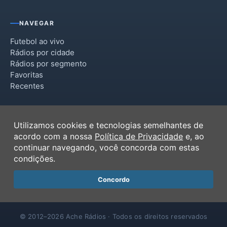
NAVEGAR
Futebol ao vivo
Rádios por cidade
Rádios por segmento
Favoritas
Recentes
INSTITUCIONAL
Utilizamos cookies e tecnologias semelhantes de
Termos de Uso
acordo com a nossa
Política de Privacidade
e, ao
Política de Privacidade
continuar navegando, você concorda com estas
Ferramentas
condições.
Contato
Concordo
© 2012–2026 Ache Rádios · Todos os direitos reservados