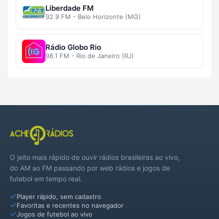
Liberdade FM
92.9 FM - Belo Horizonte (MG)
Rádio Globo Rio
98.1 FM - Rio de Janeiro (RJ)
O jeito mais rápido de ouvir rádios brasileiras ao vivo,
do AM ao FM passando por web rádios e jogos de
futebol em tempo real.
Player rápido, sem cadastro
Favoritas e recentes no navegador
Jogos de futebol ao vivo