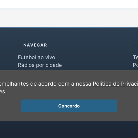
NAVEGAR
Futebol ao vivo
T
Rádios por cidade
Po
Rádios por segmento
F
po
Favoritas
C
 semelhantes de acordo com a nossa
Política de Priva
Recentes
es.
Concordo