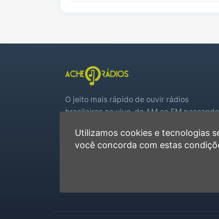
O jeito mais rápido de ouvir rádios
brasileiras ao vivo, do AM ao FM passando
por web rádios e jogos de futebol em tem
Utilizamos cookies e tecnologias
real.
você concorda com estas condiçõ
Player rápido, sem cadastro
Favoritas e recentes no navegador
Jogos de futebol ao vivo