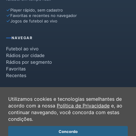
Player rápido, sem cadastro
Favoritas e recentes no navegador
Jogos de futebol ao vivo
NAVEGAR
Futebol ao vivo
Rádios por cidade
Rádios por segmento
Favoritas
Recentes
INSTITUCIONAL
Utilizamos cookies e tecnologias semelhantes de
Termos de Uso
acordo com a nossa
Política de Privacidade
e, ao
Política de Privacidade
continuar navegando, você concorda com estas
Ferramentas
condições.
Contato
Concordo