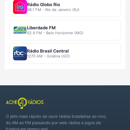
Rádio Globo Rio
98.1 FM - Rio de Janeiro (RJ)
Liberdade FM
92.9 FM - Belo Horizonte (MG)
Rádio Brasil Central
1270 AM - Goiânia (GO)
O jeito mais rápido de ouvir rádios brasileiras ao vivo,
do AM ao FM passando por web rádios e jogos de
futebol em tempo real.