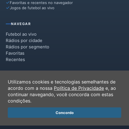
Favoritas e recentes no navegador
Jogos de futebol ao vivo
NAVEGAR
Futebol ao vivo
Rádios por cidade
Rádios por segmento
Favoritas
Recentes
INSTITUCIONAL
Utilizamos cookies e tecnologias semelhantes de
Termos de Uso
acordo com a nossa
Política de Privacidade
e, ao
Política de Privacidade
continuar navegando, você concorda com estas
Ferramentas
condições.
Contato
Concordo