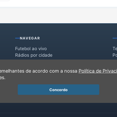
NAVEGAR
Futebol ao vivo
T
Rádios por cidade
Po
Rádios por segmento
F
po
Favoritas
C
 semelhantes de acordo com a nossa
Política de Priva
Recentes
es.
Concordo