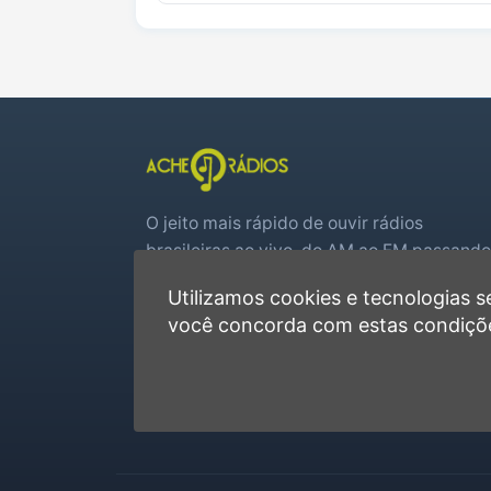
O jeito mais rápido de ouvir rádios
brasileiras ao vivo, do AM ao FM passando
por web rádios e jogos de futebol em tem
Utilizamos cookies e tecnologias
real.
você concorda com estas condiçõ
Player rápido, sem cadastro
Favoritas e recentes no navegador
Jogos de futebol ao vivo