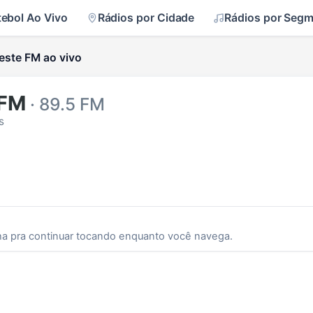
tebol Ao Vivo
Rádios por Cidade
Rádios por Seg
este FM ao vivo
 FM
· 89.5 FM
s
ha pra continuar tocando enquanto você navega.