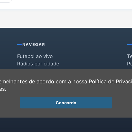
NAVEGAR
Futebol ao vivo
T
Rádios por cidade
Po
Rádios por segmento
F
po
Favoritas
C
 semelhantes de acordo com a nossa
Política de Priva
Recentes
es.
Concordo