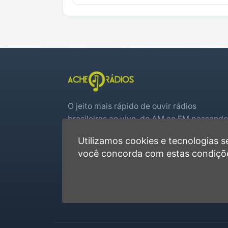
O jeito mais rápido de ouvir rádios
brasileiras ao vivo, do AM ao FM passando
por web rádios e jogos de futebol em tem
Utilizamos cookies e tecnologias
real.
você concorda com estas condiçõ
Player rápido, sem cadastro
Favoritas e recentes no navegador
Jogos de futebol ao vivo