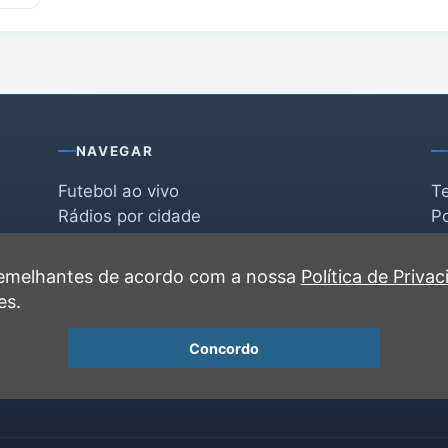
NAVEGAR
Futebol ao vivo
T
Rádios por cidade
Po
Rádios por segmento
F
po
Favoritas
C
 semelhantes de acordo com a nossa
Política de Priva
Recentes
es.
Concordo