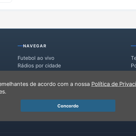
NAVEGAR
Futebol ao vivo
T
Rádios por cidade
Po
Rádios por segmento
F
po
Favoritas
C
 semelhantes de acordo com a nossa
Política de Priva
Recentes
es.
Concordo