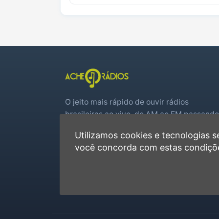
O jeito mais rápido de ouvir rádios
brasileiras ao vivo, do AM ao FM passando
por web rádios e jogos de futebol em tem
Utilizamos cookies e tecnologias
real.
você concorda com estas condiçõ
Player rápido, sem cadastro
Favoritas e recentes no navegador
Jogos de futebol ao vivo