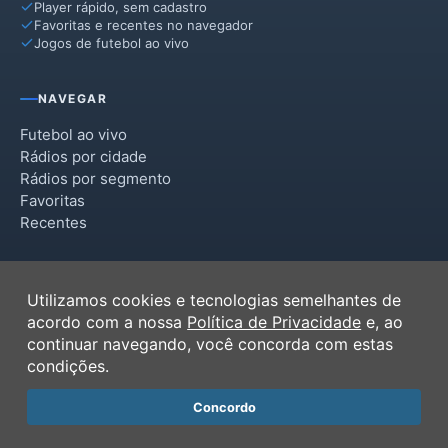
Player rápido, sem cadastro
Favoritas e recentes no navegador
Jogos de futebol ao vivo
NAVEGAR
Futebol ao vivo
Rádios por cidade
Rádios por segmento
Favoritas
Recentes
INSTITUCIONAL
Utilizamos cookies e tecnologias semelhantes de
Termos de Uso
acordo com a nossa
Política de Privacidade
e, ao
Política de Privacidade
continuar navegando, você concorda com estas
Ferramentas
condições.
Contato
Concordo