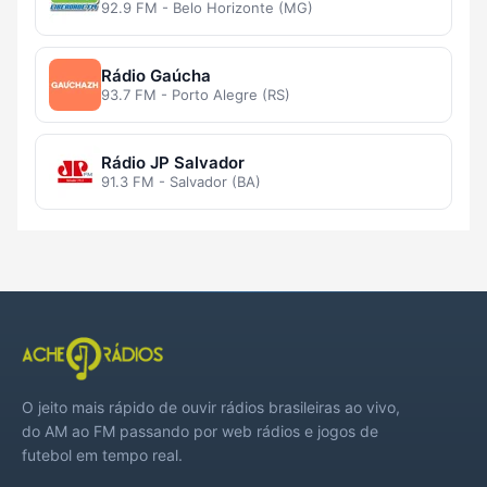
92.9 FM - Belo Horizonte (MG)
Rádio Gaúcha
93.7 FM - Porto Alegre (RS)
Rádio JP Salvador
91.3 FM - Salvador (BA)
O jeito mais rápido de ouvir rádios brasileiras ao vivo,
do AM ao FM passando por web rádios e jogos de
futebol em tempo real.