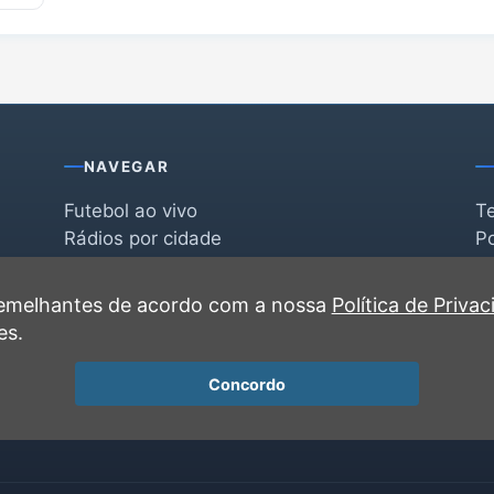
NAVEGAR
Futebol ao vivo
T
Rádios por cidade
Po
Rádios por segmento
F
po
Favoritas
C
 semelhantes de acordo com a nossa
Política de Priva
Recentes
es.
Concordo