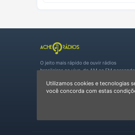
O jeito mais rápido de ouvir rádios
brasileiras ao vivo, do AM ao FM passando
por web rádios e jogos de futebol em tem
Utilizamos cookies e tecnologias
real.
você concorda com estas condiçõ
Player rápido, sem cadastro
Favoritas e recentes no navegador
Jogos de futebol ao vivo