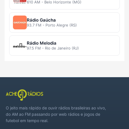
610 AM - Belo Horizonte (MG)
Rádio Gaúcha
93.7 FM - Porto Alegre (RS)
Rádio Melodia
97.5 FM - Rio de Janeiro (RJ)
O jeito mais rápido de ouvir rádios brasileiras ao vivo,
do AM ao FM passando por web rádios e jogos de
futebol em tempo real.