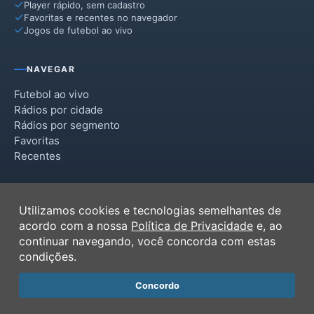
Player rápido, sem cadastro
Favoritas e recentes no navegador
Jogos de futebol ao vivo
NAVEGAR
Futebol ao vivo
Rádios por cidade
Rádios por segmento
Favoritas
Recentes
INSTITUCIONAL
Utilizamos cookies e tecnologias semelhantes de
Termos de Uso
acordo com a nossa
Política de Privacidade
e, ao
Política de Privacidade
continuar navegando, você concorda com estas
Ferramentas
condições.
Contato
Concordo