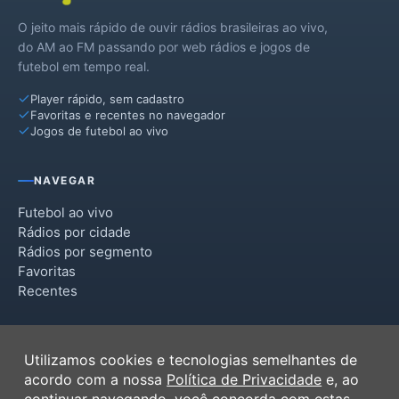
O jeito mais rápido de ouvir rádios brasileiras ao vivo,
do AM ao FM passando por web rádios e jogos de
futebol em tempo real.
Player rápido, sem cadastro
Favoritas e recentes no navegador
Jogos de futebol ao vivo
NAVEGAR
Futebol ao vivo
Rádios por cidade
Rádios por segmento
Favoritas
Recentes
INSTITUCIONAL
Utilizamos cookies e tecnologias semelhantes de
Termos de Uso
acordo com a nossa
Política de Privacidade
e, ao
Política de Privacidade
continuar navegando, você concorda com estas