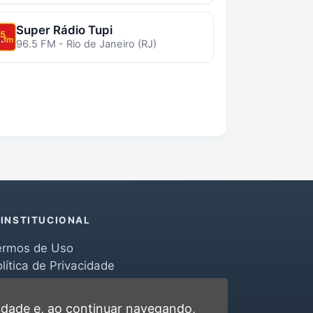
Super Rádio Tupi
96.5 FM - Rio de Janeiro (RJ)
INSTITUCIONAL
ermos de Uso
lítica de Privacidade
erramentas
ontato
cidade
e, ao continuar navegando,