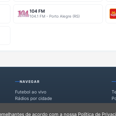
104 FM
104.1 FM - Porto Alegre (RS)
NAVEGAR
Futebol ao vivo
T
Rádios por cidade
Po
Rádios por segmento
F
po
Favoritas
C
 semelhantes de acordo com a nossa
Política de Priva