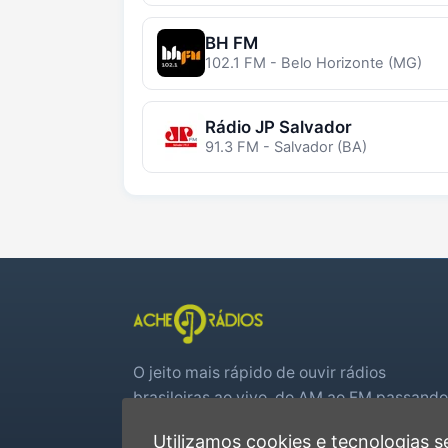
BH FM
102.1 FM - Belo Horizonte (MG)
Rádio JP Salvador
91.3 FM - Salvador (BA)
O jeito mais rápido de ouvir rádios
brasileiras ao vivo, do AM ao FM passando
por web rádios e jogos de futebol em tem
Utilizamos cookies e tecnologias
real.