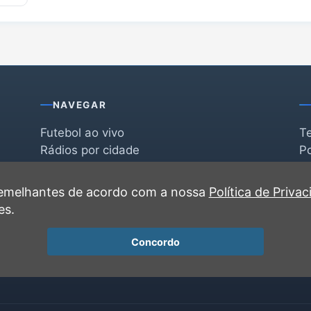
NAVEGAR
Futebol ao vivo
T
Rádios por cidade
Po
Rádios por segmento
F
po
Favoritas
C
 semelhantes de acordo com a nossa
Política de Priva
Recentes
es.
Concordo