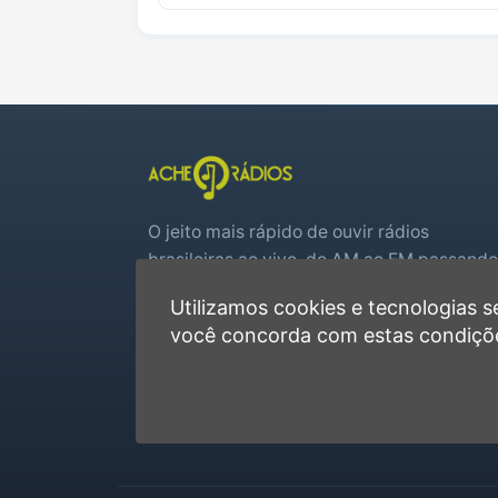
O jeito mais rápido de ouvir rádios
brasileiras ao vivo, do AM ao FM passando
por web rádios e jogos de futebol em tem
Utilizamos cookies e tecnologias
real.
você concorda com estas condiçõ
Player rápido, sem cadastro
Favoritas e recentes no navegador
Jogos de futebol ao vivo