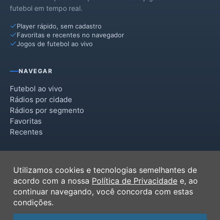
futebol em tempo real.
Player rápido, sem cadastro
Favoritas e recentes no navegador
Jogos de futebol ao vivo
NAVEGAR
Futebol ao vivo
Rádios por cidade
Rádios por segmento
Favoritas
Recentes
INSTITUCIONAL
Utilizamos cookies e tecnologias semelhantes de
Termos de Uso
acordo com a nossa
Política de Privacidade
e, ao
Política de Privacidade
continuar navegando, você concorda com estas
Ferramentas
condições.
Contato