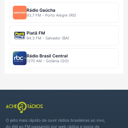
Rádio Gaúcha
93.7 FM - Porto Alegre (RS)
Piatã FM
94.3 FM - Salvador (BA)
Rádio Brasil Central
1270 AM - Goiânia (GO)
O jeito mais rápido de ouvir rádios brasileiras ao vivo,
do AM ao FM passando por web rádios e jogos de