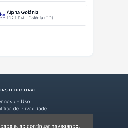
Alpha Goiânia
102.1 FM - Goiânia (GO)
INSTITUCIONAL
ermos de Uso
lítica de Privacidade
erramentas
ontato
cidade
e, ao continuar navegando,