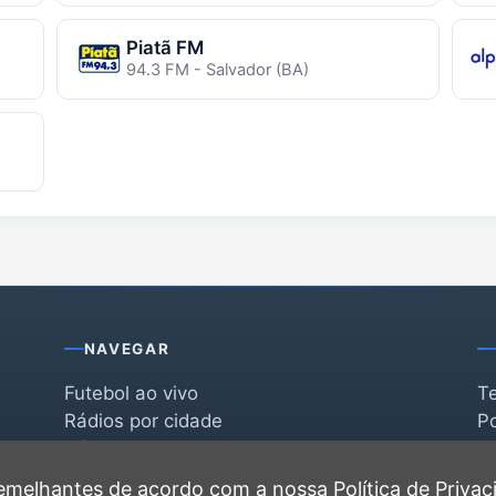
Piatã FM
94.3 FM - Salvador (BA)
NAVEGAR
Futebol ao vivo
T
Rádios por cidade
Po
Rádios por segmento
F
po
Favoritas
C
 semelhantes de acordo com a nossa
Política de Priva