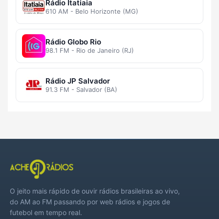
Rádio Itatiaia
610 AM - Belo Horizonte (MG)
Rádio Globo Rio
98.1 FM - Rio de Janeiro (RJ)
Rádio JP Salvador
91.3 FM - Salvador (BA)
O jeito mais rápido de ouvir rádios brasileiras ao vivo,
do AM ao FM passando por web rádios e jogos de
futebol em tempo real.