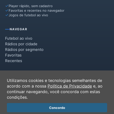
Player rápido, sem cadastro
Favoritas e recentes no navegador
Jogos de futebol ao vivo
NAVEGAR
Futebol ao vivo
Rádios por cidade
Rádios por segmento
Favoritas
Recentes
INSTITUCIONAL
Utilizamos cookies e tecnologias semelhantes de
Termos de Uso
acordo com a nossa
Política de Privacidade
e, ao
Política de Privacidade
continuar navegando, você concorda com estas
Ferramentas
condições.
Contato
Concordo