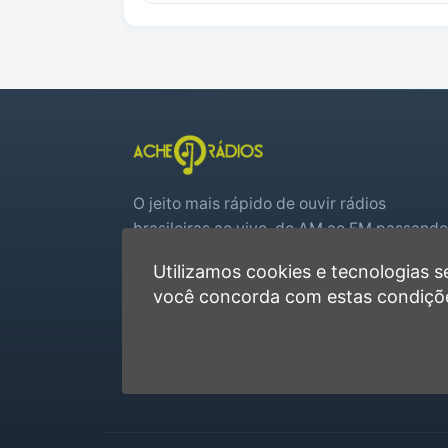
O jeito mais rápido de ouvir rádios
brasileiras ao vivo, do AM ao FM passando
por web rádios e jogos de futebol em tem
Utilizamos cookies e tecnologias
real.
você concorda com estas condiçõ
Player rápido, sem cadastro
Favoritas e recentes no navegador
Jogos de futebol ao vivo