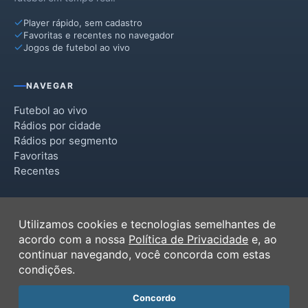
Player rápido, sem cadastro
Favoritas e recentes no navegador
Jogos de futebol ao vivo
NAVEGAR
Futebol ao vivo
Rádios por cidade
Rádios por segmento
Favoritas
Recentes
INSTITUCIONAL
Utilizamos cookies e tecnologias semelhantes de
Termos de Uso
acordo com a nossa
Política de Privacidade
e, ao
Política de Privacidade
continuar navegando, você concorda com estas
Ferramentas
condições.
Contato
Concordo