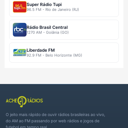
Super Rádio Tupi
96.5 FM - Rio de Janeiro (RJ)
Rádio Brasil Central
1270 AM - Goiânia (GO)
Liberdade FM
92.9 FM - Belo Horizonte (MG)
O jeito mais rápido de ouvir rádios brasileiras ao vivo,
do AM ao FM passando por web rádios e jogos de
futebol em tempo real.