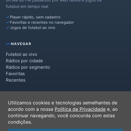
futebol em tempo real.
Player rápido, sem cadastro
Favoritas e recentes no navegador
Jogos de futebol ao vivo
NAVEGAR
Futebol ao vivo
Rádios por cidade
Rádios por segmento
Favoritas
Recentes
INSTITUCIONAL
Utilizamos cookies e tecnologias semelhantes de
Termos de Uso
acordo com a nossa
Política de Privacidade
e, ao
Política de Privacidade
continuar navegando, você concorda com estas
Ferramentas
condições.
Contato