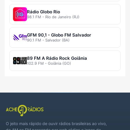
Rádio Globo Rio
98.1 FM - Rio de Janeiro (RJ)
GFM 90,1 - Globo FM Salvador
90.1 FM - Salvador (BA)
89 FM A Rádio Rock Goiânia
102.9 FM - Goiânia (GO)
O jeito mais rápido de ouvir rádios brasileiras ao vivo,
do AM ao FM passando por web rádios e jogos de