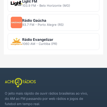
Light FM
103.9 FM - Belo Horizonte (MG)
Rádio Gaúcha
93.7 FM - Porto Alegre (RS)
Rádio Evangelizar
1060 AM - Curitiba (PR)
O jeito mais rápido de ouvir rádios brasileiras ao vivo,
do AM ao FM passando por web rádios e jogos de
futebol em tempo real.