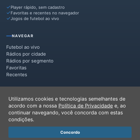
Player rápido, sem cadastro
Favoritas e recentes no navegador
Jogos de futebol ao vivo
NAVEGAR
Futebol ao vivo
Rádios por cidade
Rádios por segmento
Favoritas
Recentes
INSTITUCIONAL
Utilizamos cookies e tecnologias semelhantes de
Termos de Uso
acordo com a nossa
Política de Privacidade
e, ao
Política de Privacidade
continuar navegando, você concorda com estas
Ferramentas
condições.
Contato
Concordo