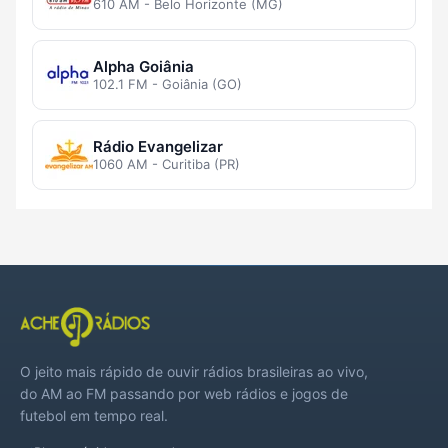
610 AM - Belo Horizonte (MG)
Alpha Goiânia
102.1 FM - Goiânia (GO)
Rádio Evangelizar
1060 AM - Curitiba (PR)
O jeito mais rápido de ouvir rádios brasileiras ao vivo,
do AM ao FM passando por web rádios e jogos de
futebol em tempo real.