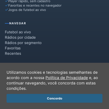
Player rápido, sem cadastro
Favoritas e recentes no navegador
Jogos de futebol ao vivo
NAVEGAR
Futebol ao vivo
Rádios por cidade
Rádios por segmento
Favoritas
Recentes
INSTITUCIONAL
Utilizamos cookies e tecnologias semelhantes de
Termos de Uso
acordo com a nossa
Política de Privacidade
e, ao
Política de Privacidade
continuar navegando, você concorda com estas
Ferramentas
condições.
Contato
Concordo