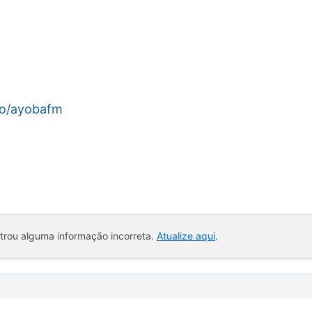
io/ayobafm
ntrou alguma informação incorreta.
Atualize aqui
.