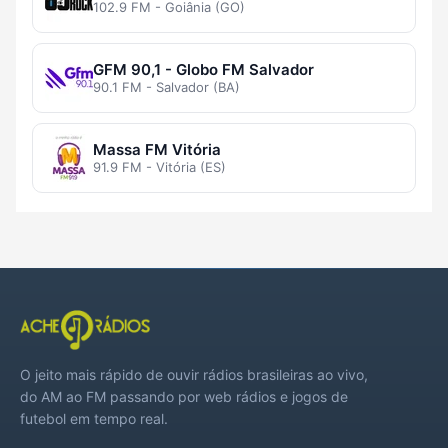
102.9 FM - Goiânia (GO)
GFM 90,1 - Globo FM Salvador
90.1 FM - Salvador (BA)
Massa FM Vitória
91.9 FM - Vitória (ES)
O jeito mais rápido de ouvir rádios brasileiras ao vivo,
do AM ao FM passando por web rádios e jogos de
futebol em tempo real.