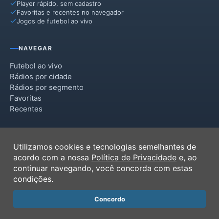
Player rápido, sem cadastro
Favoritas e recentes no navegador
Jogos de futebol ao vivo
NAVEGAR
Futebol ao vivo
Rádios por cidade
Rádios por segmento
Favoritas
Recentes
INSTITUCIONAL
Utilizamos cookies e tecnologias semelhantes de
Termos de Uso
acordo com a nossa
Política de Privacidade
e, ao
Política de Privacidade
continuar navegando, você concorda com estas
Ferramentas
condições.
Contato
Concordo