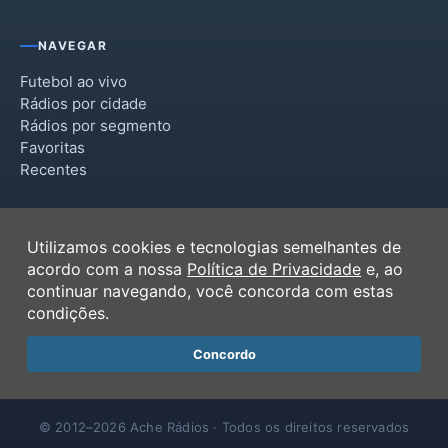
NAVEGAR
Futebol ao vivo
Rádios por cidade
Rádios por segmento
Favoritas
Recentes
INSTITUCIONAL
Utilizamos cookies e tecnologias semelhantes de
Termos de Uso
acordo com a nossa
Política de Privacidade
e, ao
Política de Privacidade
continuar navegando, você concorda com estas
Ferramentas
condições.
Contato
Concordo
© 2012–2026 Ache Rádios · Todos os direitos reservados