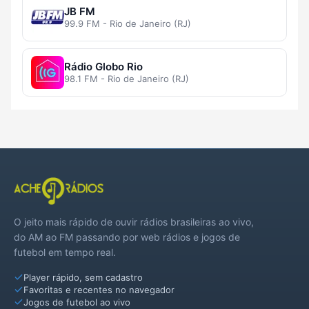
JB FM
99.9 FM - Rio de Janeiro (RJ)
Rádio Globo Rio
98.1 FM - Rio de Janeiro (RJ)
O jeito mais rápido de ouvir rádios brasileiras ao vivo,
do AM ao FM passando por web rádios e jogos de
futebol em tempo real.
Player rápido, sem cadastro
Favoritas e recentes no navegador
Jogos de futebol ao vivo