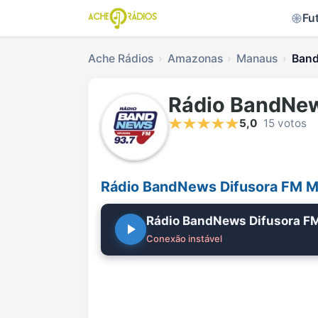
Fu
Ache Rádios
Amazonas
Manaus
Band
Rádio BandNew
5,0
15 votos
Rádio BandNews Difusora FM M
Rádio BandNews Difusora F
Conexão instável