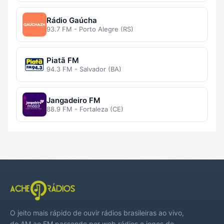
Rádio Gaúcha
93.7 FM - Porto Alegre (RS)
Piatã FM
94.3 FM - Salvador (BA)
Jangadeiro FM
88.9 FM - Fortaleza (CE)
O jeito mais rápido de ouvir rádios brasileiras ao vivo,
do AM ao FM passando por web rádios e jogos de