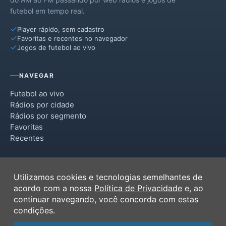
futebol em tempo real.
Player rápido, sem cadastro
Favoritas e recentes no navegador
Jogos de futebol ao vivo
NAVEGAR
Futebol ao vivo
Rádios por cidade
Rádios por segmento
Favoritas
Recentes
INSTITUCIONAL
Utilizamos cookies e tecnologias semelhantes de
Termos de Uso
acordo com a nossa
Política de Privacidade
e, ao
Política de Privacidade
continuar navegando, você concorda com estas
Ferramentas
condições.
Contato