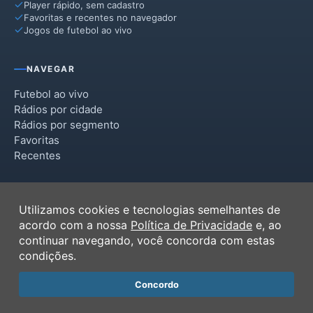
Player rápido, sem cadastro
Favoritas e recentes no navegador
Jogos de futebol ao vivo
NAVEGAR
Futebol ao vivo
Rádios por cidade
Rádios por segmento
Favoritas
Recentes
INSTITUCIONAL
Utilizamos cookies e tecnologias semelhantes de
Termos de Uso
acordo com a nossa
Política de Privacidade
e, ao
Política de Privacidade
continuar navegando, você concorda com estas
Ferramentas
condições.
Contato
Concordo