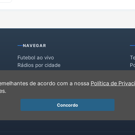
NAVEGAR
Futebol ao vivo
T
Rádios por cidade
Po
Rádios por segmento
F
po
Favoritas
C
 semelhantes de acordo com a nossa
Política de Priva
Recentes
es.
Concordo