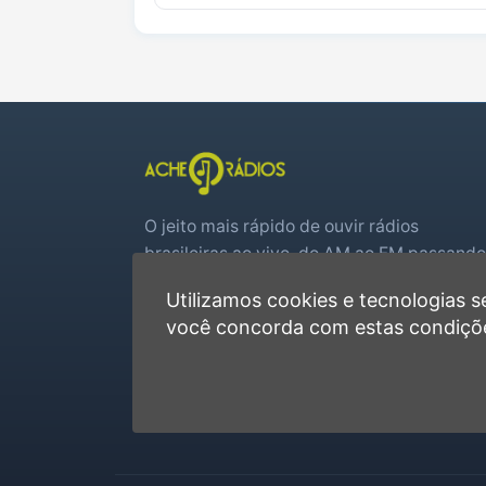
O jeito mais rápido de ouvir rádios
brasileiras ao vivo, do AM ao FM passando
por web rádios e jogos de futebol em tem
Utilizamos cookies e tecnologias
real.
você concorda com estas condiçõ
Player rápido, sem cadastro
Favoritas e recentes no navegador
Jogos de futebol ao vivo