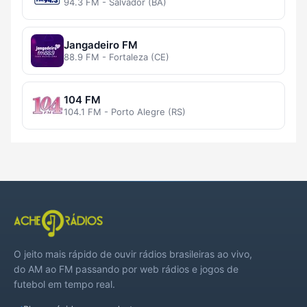
94.3 FM - Salvador (BA)
Jangadeiro FM
88.9 FM - Fortaleza (CE)
104 FM
104.1 FM - Porto Alegre (RS)
O jeito mais rápido de ouvir rádios brasileiras ao vivo,
do AM ao FM passando por web rádios e jogos de
futebol em tempo real.