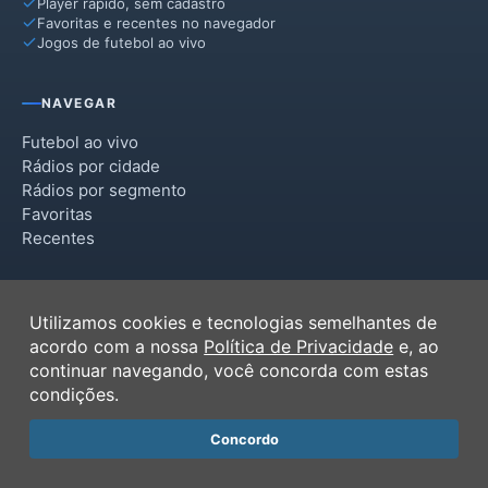
Player rápido, sem cadastro
Favoritas e recentes no navegador
Jogos de futebol ao vivo
NAVEGAR
Futebol ao vivo
Rádios por cidade
Rádios por segmento
Favoritas
Recentes
INSTITUCIONAL
Utilizamos cookies e tecnologias semelhantes de
Termos de Uso
acordo com a nossa
Política de Privacidade
e, ao
Política de Privacidade
continuar navegando, você concorda com estas
Ferramentas
condições.
Contato
Concordo