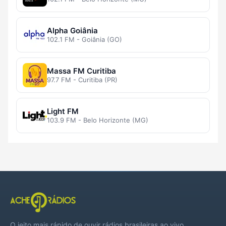
Alpha Goiânia
102.1 FM - Goiânia (GO)
Massa FM Curitiba
97.7 FM - Curitiba (PR)
Light FM
103.9 FM - Belo Horizonte (MG)
O jeito mais rápido de ouvir rádios brasileiras ao vivo,