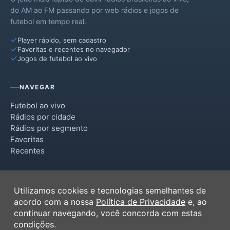
do AM ao FM passando por web rádios e jogos de
futebol em tempo real.
Player rápido, sem cadastro
Favoritas e recentes no navegador
Jogos de futebol ao vivo
NAVEGAR
Futebol ao vivo
Rádios por cidade
Rádios por segmento
Favoritas
Recentes
INSTITUCIONAL
Utilizamos cookies e tecnologias semelhantes de
Termos de Uso
acordo com a nossa
Política de Privacidade
e, ao
Política de Privacidade
continuar navegando, você concorda com estas
Ferramentas
condições.