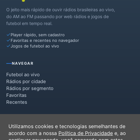
O jeito mais rápido de ouvir rádios brasileiras ao vivo,
do AM ao FM passando por web rádios e jogos de
futebol em tempo real.
Player rápido, sem cadastro
Favoritas e recentes no navegador
Jogos de futebol ao vivo
NAVEGAR
Futebol ao vivo
Rádios por cidade
Rádios por segmento
Favoritas
Recentes
INSTITUCIONAL
Utilizamos cookies e tecnologias semelhantes de
Termos de Uso
acordo com a nossa
Política de Privacidade
e, ao
Política de Privacidade
continuar navegando, você concorda com estas