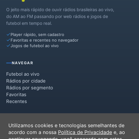
O jeito mais rápido de ouvir rádios brasileiras ao vivo,
do AM ao FM passando por web rádios e jogos de
futebol em tempo real.
Player rápido, sem cadastro
Favoritas e recentes no navegador
Jogos de futebol ao vivo
NAVEGAR
Futebol ao vivo
Rádios por cidade
Rádios por segmento
Favoritas
Recentes
INSTITUCIONAL
Utilizamos cookies e tecnologias semelhantes de
Termos de Uso
acordo com a nossa
Política de Privacidade
e, ao
Política de Privacidade
continuar navegando, você concorda com estas