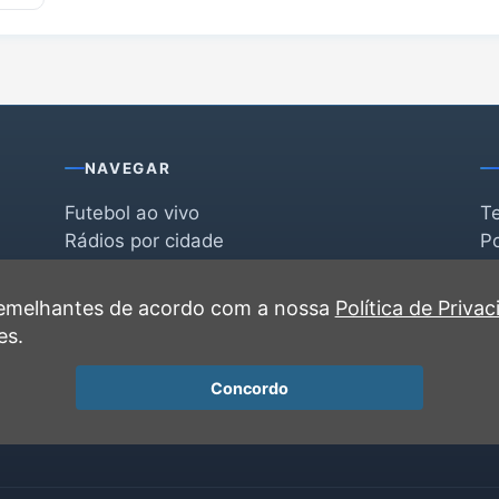
NAVEGAR
Futebol ao vivo
T
Rádios por cidade
Po
Rádios por segmento
F
po
Favoritas
C
 semelhantes de acordo com a nossa
Política de Priva
Recentes
es.
Concordo