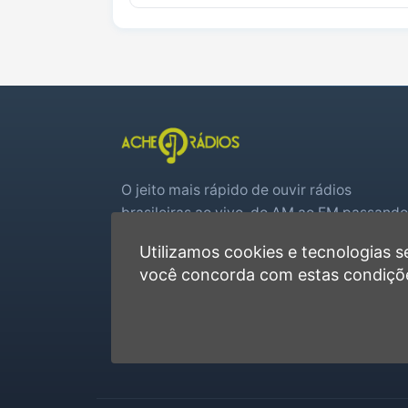
O jeito mais rápido de ouvir rádios
brasileiras ao vivo, do AM ao FM passando
por web rádios e jogos de futebol em tem
Utilizamos cookies e tecnologias
real.
você concorda com estas condiçõ
Player rápido, sem cadastro
Favoritas e recentes no navegador
Jogos de futebol ao vivo