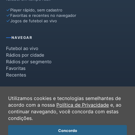
Player rápido, sem cadastro
Favoritas e recentes no navegador
Jogos de futebol ao vivo
NAVEGAR
Futebol ao vivo
Rádios por cidade
Rádios por segmento
Favoritas
Recentes
INSTITUCIONAL
Utilizamos cookies e tecnologias semelhantes de
Termos de Uso
acordo com a nossa
Política de Privacidade
e, ao
Política de Privacidade
continuar navegando, você concorda com estas
Ferramentas
condições.
Contato
Concordo