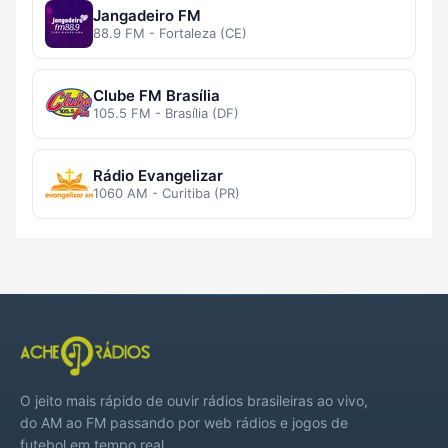
Jangadeiro FM
88.9 FM - Fortaleza (CE)
Clube FM Brasília
105.5 FM - Brasília (DF)
Rádio Evangelizar
1060 AM - Curitiba (PR)
O jeito mais rápido de ouvir rádios brasileiras ao vivo,
do AM ao FM passando por web rádios e jogos de
futebol em tempo real.