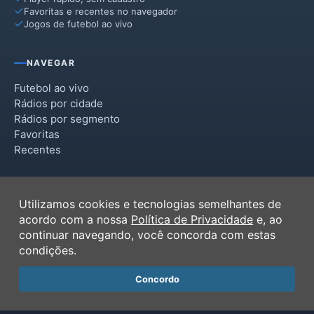
Favoritas e recentes no navegador
Jogos de futebol ao vivo
NAVEGAR
Futebol ao vivo
Rádios por cidade
Rádios por segmento
Favoritas
Recentes
INSTITUCIONAL
Utilizamos cookies e tecnologias semelhantes de
Termos de Uso
acordo com a nossa
Política de Privacidade
e, ao
Política de Privacidade
continuar navegando, você concorda com estas
Ferramentas
condições.
Contato
Concordo