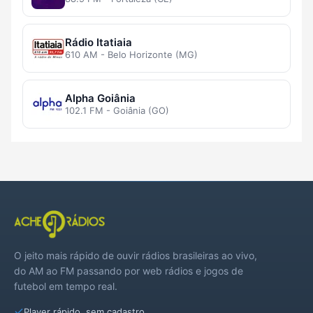
Rádio Itatiaia
610 AM - Belo Horizonte (MG)
Alpha Goiânia
102.1 FM - Goiânia (GO)
O jeito mais rápido de ouvir rádios brasileiras ao vivo,
do AM ao FM passando por web rádios e jogos de
futebol em tempo real.
Player rápido, sem cadastro