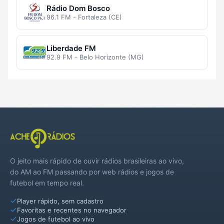
Rádio Dom Bosco
96.1 FM - Fortaleza (CE)
Liberdade FM
92.9 FM - Belo Horizonte (MG)
O jeito mais rápido de ouvir rádios brasileiras ao vivo,
do AM ao FM passando por web rádios e jogos de
futebol em tempo real.
Player rápido, sem cadastro
Favoritas e recentes no navegador
Jogos de futebol ao vivo