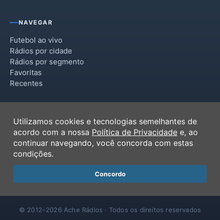
NAVEGAR
Futebol ao vivo
Rádios por cidade
Rádios por segmento
Favoritas
Recentes
INSTITUCIONAL
Utilizamos cookies e tecnologias semelhantes de
Termos de Uso
acordo com a nossa
Política de Privacidade
e, ao
Política de Privacidade
continuar navegando, você concorda com estas
Ferramentas
condições.
Contato
Concordo
© 2012–2026 Ache Rádios · Todos os direitos reservados