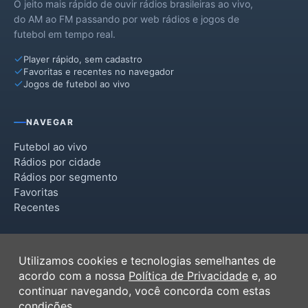
O jeito mais rápido de ouvir rádios brasileiras ao vivo,
do AM ao FM passando por web rádios e jogos de
futebol em tempo real.
Player rápido, sem cadastro
Favoritas e recentes no navegador
Jogos de futebol ao vivo
NAVEGAR
Futebol ao vivo
Rádios por cidade
Rádios por segmento
Favoritas
Recentes
INSTITUCIONAL
Utilizamos cookies e tecnologias semelhantes de
Termos de Uso
acordo com a nossa
Política de Privacidade
e, ao
Política de Privacidade
continuar navegando, você concorda com estas
Ferramentas
condições.