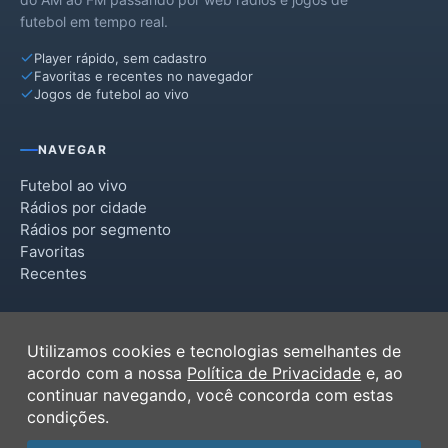
futebol em tempo real.
Player rápido, sem cadastro
Favoritas e recentes no navegador
Jogos de futebol ao vivo
NAVEGAR
Futebol ao vivo
Rádios por cidade
Rádios por segmento
Favoritas
Recentes
INSTITUCIONAL
Utilizamos cookies e tecnologias semelhantes de
Termos de Uso
acordo com a nossa
Política de Privacidade
e, ao
Política de Privacidade
continuar navegando, você concorda com estas
Ferramentas
condições.
Contato