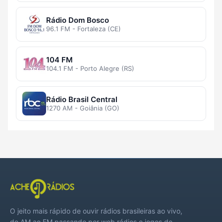
Rádio Dom Bosco
96.1 FM - Fortaleza (CE)
104 FM
104.1 FM - Porto Alegre (RS)
Rádio Brasil Central
1270 AM - Goiânia (GO)
O jeito mais rápido de ouvir rádios brasileiras ao vivo,
do AM ao FM passando por web rádios e jogos de