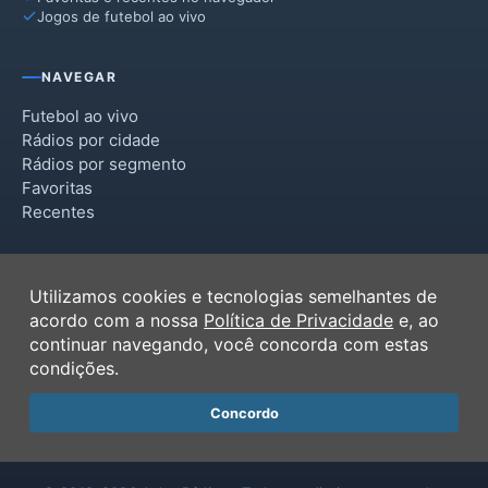
Jogos de futebol ao vivo
NAVEGAR
Futebol ao vivo
Rádios por cidade
Rádios por segmento
Favoritas
Recentes
INSTITUCIONAL
Utilizamos cookies e tecnologias semelhantes de
Termos de Uso
acordo com a nossa
Política de Privacidade
e, ao
Política de Privacidade
continuar navegando, você concorda com estas
Ferramentas
condições.
Contato
Concordo