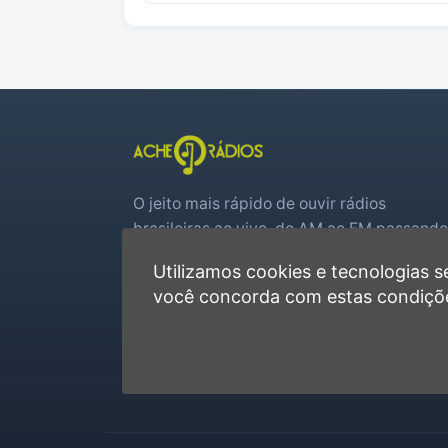
O jeito mais rápido de ouvir rádios
brasileiras ao vivo, do AM ao FM passando
por web rádios e jogos de futebol em tem
Utilizamos cookies e tecnologias
real.
você concorda com estas condiçõ
Player rápido, sem cadastro
Favoritas e recentes no navegador
Jogos de futebol ao vivo