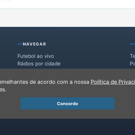
NAVEGAR
Futebol ao vivo
T
Rádios por cidade
Po
Rádios por segmento
F
po
Favoritas
C
 semelhantes de acordo com a nossa
Política de Priva
Recentes
es.
Concordo