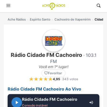
Ache Rádios
Espírito Santo
Cachoeiro de Itapemirim
Cidade 
Rádio Cidade FM Cachoeiro
· 103.1
FM
Você em 1º lugar!
Favoritar
4,95
343 votos
Rádio Cidade FM Cachoeiro Ao Vivo
Rádio Cidade FM Cachoeiro
Conexão instável