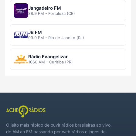
Jangadeiro FM
88.9 FM - Fortaleza (CE)
JB FM
99.9 FM - Rio de Janeiro (RJ)
Rádio Evangelizar
1060 AM - Curitiba (PR)
O jeito mais rápido de ouvir rádios brasileiras ao vivo,
do AM ao FM passando por web rádios e jogos de