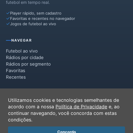
futebol em tempo real.
Player rápido, sem cadastro
Favoritas e recentes no navegador
Jogos de futebol ao vivo
NAVEGAR
Futebol ao vivo
Rádios por cidade
Rádios por segmento
Favoritas
Recentes
INSTITUCIONAL
Utilizamos cookies e tecnologias semelhantes de
Termos de Uso
acordo com a nossa
Política de Privacidade
e, ao
Política de Privacidade
continuar navegando, você concorda com estas
Ferramentas
condições.
Contato
Concordo